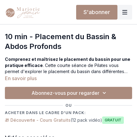
S'abonner
10 min - Placement du Bassin &
Abdos Profonds
Comprenez et maîtrisez le placement du bassin pour une
pratique efficace
. Cette courte séance de Pilates vous
permet d'explorer le placement du bassin dans différentes
positions afin de mieux comprendre le concept clé du bassin
En savoir plus
neutre. Grâce à ces exercices, vous apprendrez à trouver
votre placement idéal pour activer efficacement la sangle
Abonnez-vous pour regarder
abdominale en profondeur, un élément fondamental pour tous
les cours de Pilates. Bien qu’indispensable pour les débutants,
OU
cette session est également précieuse pour les pratiquants
ACHETER DANS LE CADRE D'UN PACK:
intermédiaires et avancés souhaitant affiner leur technique. Ce
🎁 Découverte - Cours Gratuits
(12 pack vidéo)
cours constitue une base solide pour optimiser vos séances et
Gratuit
progresser en toute sécurité.