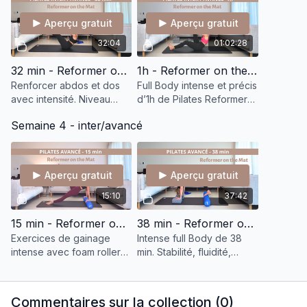
et engageante.
Reformer.
ciblé.
Aperçu gratuit
Aperçu gratuit
32:04
01:02:28
32 min - Reformer on the Mat - Abdos & Dos
1h - Reformer on the Mat - Full Body n°6
Renforcer abdos et dos
Full Body intense et précis
avec intensité. Niveau
d’1h de Pilates Reformer
inter/avancé, travail
sur tapis. Séance
Semaine 4 - inter/avancé
complet avec élastique et
complète pour explorer le
haltères (ou sans)
niveau inter/avancé en
pendant 32min.
toute sécurité.
Aperçu gratuit
Aperçu gratuit
15:10
37:42
15 min - Reformer on the Mat - Abdos Bras Épaules
38 min - Reformer on the Mat - Full Body n°7
Exercices de gainage
Intense full Body de 38
intense avec foam roller
min. Stabilité, fluidité,
pendant 15 min. Abdos,
puissance et mobilité. Un
bras, épaules : un
vrai challenge avancé
concentré d'exercices
Reformer sur tapis.
Commentaires sur la collection (
0
)
avancés issus du
Sensations garanties.