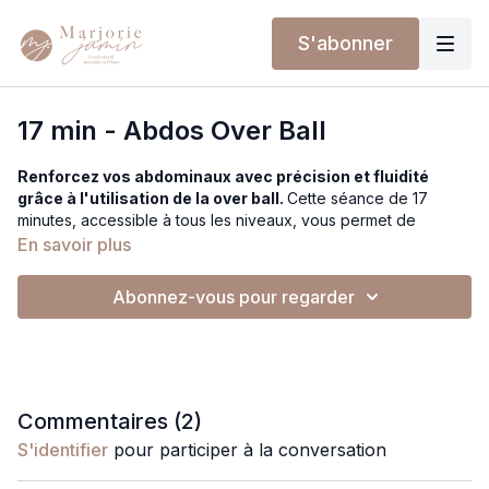
S'abonner
17 min - Abdos Over Ball
Renforcez vos abdominaux avec précision et fluidité
grâce à l'utilisation de la over ball.
Cette séance de 17
minutes, accessible à tous les niveaux, vous permet de
renforcer vos abdominaux tout en préservant la quiétude de
En savoir plus
votre nuque. La "over ball" agit comme un soutien ou une
source d’instabilité selon les exercices, enrichissant votre
Abonnez-vous pour regarder
pratique et améliorant la connexion des côtes vers l’avant,
souvent appelée « le haut des abdos ». Cette approche vous
aide également à assouplir votre colonne vertébrale en
flexion, rendant les exercices abdominaux plus efficaces avec
ou sans la balle au fil du temps. L’ensemble de la séance est
réalisé allongé, avec des positions variées du ballon pour
Commentaires (
2
)
s’adapter aux objectifs de chaque mouvement.
S'identifier
pour participer à la conversation
Matériel :
Over Ball