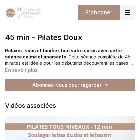
S'abonner
45 min - Pilates Doux
Relaxez-vous et tonifiez tout votre corps avec cette
séance calme et apaisante.
Cette séance complète de 45
minutes est idéale pour les débutants découvrant les bases du
Pilates ou pour les pratiquants cherchant une pratique douce
En savoir plus
et équilibrée. À travers des mouvements lents et contrôlés,
vous apprendrez à respirer en harmonie avec vos exercices
Abonnez-vous pour regarder
tout en renforçant vos muscles en douceur. Une expérience
apaisante qui favorise la maîtrise du corps et la détente dans
une atmosphère calme, pour une pratique enrichissante.
Vidéos associées