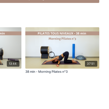
13:44
37:51
38 min - Morning Pilates n°3