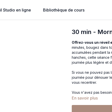
l Studio en ligne
Bibliothèque de cours
30 min - Morn
Offrez-vous un réveil
minutes, bougez dans tou
accumulées pendant la nui
hanches, cette séance f
journée plus légère et 
Si vous ne pouvez pas la
journée pour dénouer le
vous recentrer.
Vous n'avez pas besoin 
si besoin pour ajuster vo
En savoir plus
exercices.