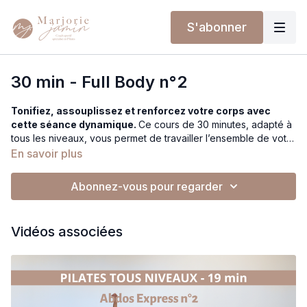
S'abonner
30 min - Full Body n°2
Tonifiez, assouplissez et renforcez votre corps avec
cette séance dynamique.
Ce cours de 30 minutes, adapté à
tous les niveaux, vous permet de travailler l’ensemble de votre
corps tout en améliorant votre force, votre équilibre et votre
En savoir plus
souplesse. Vous commencerez en position debout avec des
squats et des fentes incluant différentes variations, avant de
Abonnez-vous pour regarder
poursuivre au sol avec des exercices assis, allongés, à
genoux et en planches. La séance se termine par un retour au
calme en position assise. Choisissez les options adaptées à
Vidéos associées
votre niveau et progressez à votre rythme dans cette pratique
complète et équilibrée.