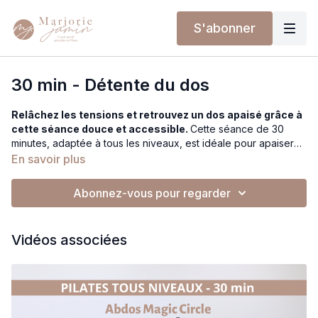
S'abonner
30 min - Détente du dos
Relâchez les tensions et retrouvez un dos apaisé grâce à
cette séance douce et accessible.
Cette séance de 30
minutes, adaptée à tous les niveaux, est idéale pour apaiser
les tensions musculaires du dos et favoriser la mobilité des
En savoir plus
articulations. La majorité des exercices se déroule en position
allongée sur le dos, puis en quadrupédie, à genoux, et se
Abonnez-vous pour regarder
termine par la posture du chien tête en bas. Parfaite pour une
détente globale, cette séance convient également à une
pratique matinale pour débuter la journée en douceur.
Vidéos associées