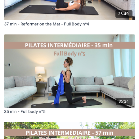
36:49
37 min - Reformer on the Mat - Full Body n°4
35:24
35 min - Full body n°5