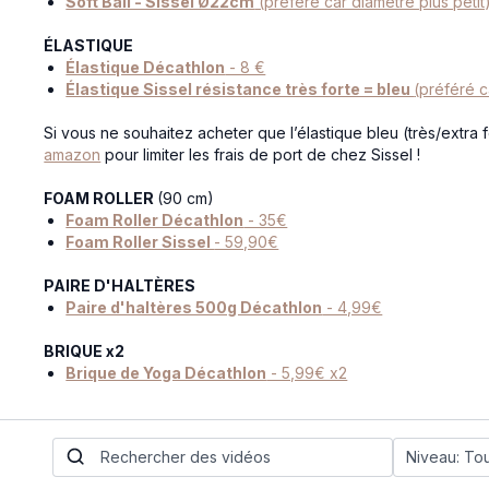
Soft Ball - Sissel Ø22cm
(préféré car diamètre plus petit
ÉLASTIQUE
Élastique Décathlon
- 8 €
Élastique Sissel résistance très forte = bleu
(préféré c
Si vous ne souhaitez acheter que l’élastique bleu (très/extra 
amazon
pour limiter les frais de port de chez Sissel !
FOAM ROLLER
(90 cm)
Foam Roller Décathlon
- 35€
Foam Roller Sissel
- 59,90€
PAIRE D'HALTÈRES
Paire d'haltères 500g Décathlon
- 4,99€
BRIQUE x2
Brique de Yoga Décathlon
- 5,99€ x2