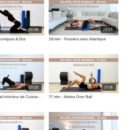
30:38
29:27
 toniques & Dos
29 min - Fessiers avec élastique
20:20
17:19
al Intérieur de Cuisse -
17 min - Abdos Over Ball