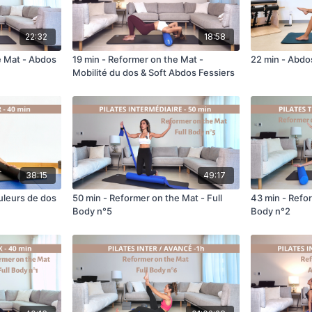
22:32
18:58
e Mat - Abdos
19 min - Reformer on the Mat -
22 min - Abdos
Mobilité du dos & Soft Abdos Fessiers
38:15
49:17
uleurs de dos
50 min - Reformer on the Mat - Full
43 min - Refor
Body n°5
Body n°2