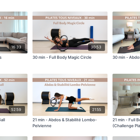
16:33
30:53
s
30 min - Full Body Magic Circle
30 min - Abdo
52:59
21:55
all
21 min - Abdos & Stabilité Lombo-
21 min - Full 
Pelvienne
(Challenge Pl