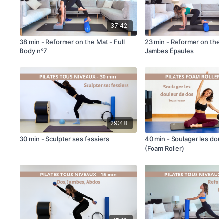
37:42
38 min - Reformer on the Mat - Full
23 min - Reformer on th
Body n°7
Jambes Épaules
29:48
30 min - Sculpter ses fessiers
40 min - Soulager les do
(Foam Roller)