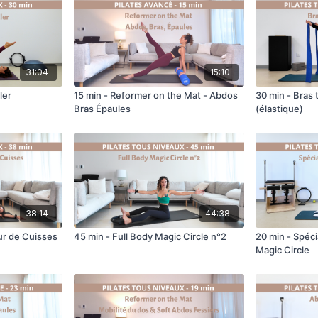
31:04
15:10
ler
15 min - Reformer on the Mat - Abdos
30 min - Bras
Bras Épaules
(élastique)
38:14
44:38
ur de Cuisses
45 min - Full Body Magic Circle n°2
20 min - Spéci
Magic Circle