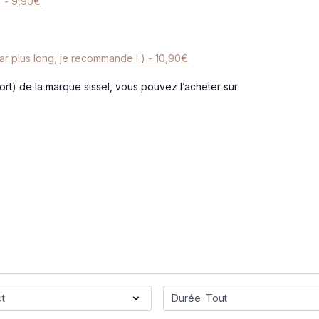
) - 9,90€
ar plus long, je recommande ! ) - 10,90€
fort) de la marque sissel, vous pouvez l’acheter sur