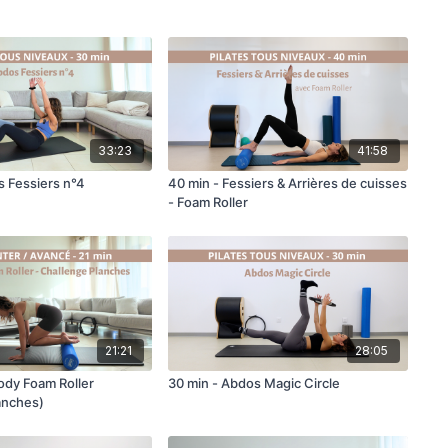
33:23
41:58
s Fessiers n°4
40 min - Fessiers & Arrières de cuisses
- Foam Roller
21:21
28:05
Body Foam Roller
30 min - Abdos Magic Circle
anches)