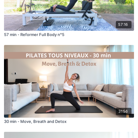
57:16
57 min - Reformer Full Body n°5
31:56
30 min - Move, Breath and Detox